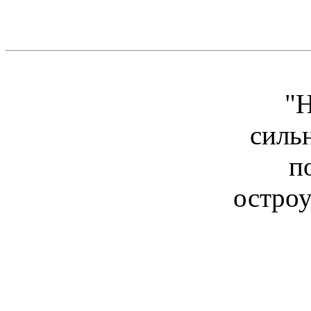
"Н
силь
п
остро